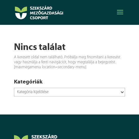
Nincs találat
A keresett oldal nem található. Próbálja meg finomítani a keresést
vagy használja a fenti navigációt, hogy megtalálja a bejegyzést.
[maxmegamenu location=secondary-menu]
Kategóriák
Kategóriák