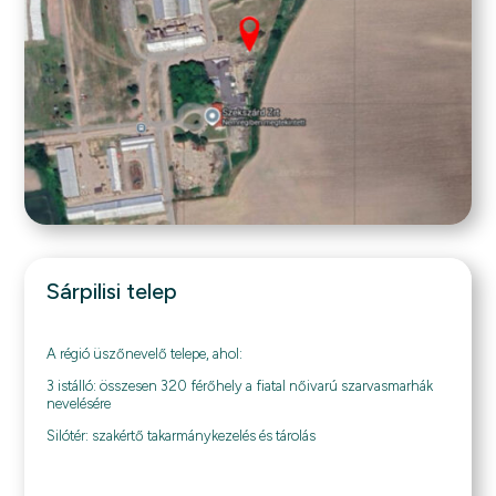
Sárpilisi telep
A régió üszőnevelő telepe, ahol:
3 istálló: összesen 320 férőhely a fiatal nőivarú szarvasmarhák
nevelésére
Silótér: szakértő takarmánykezelés és tárolás