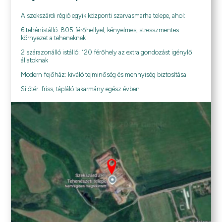
A szekszárdi régió egyik központi szarvasmarha telepe, ahol:
6 tehénistálló: 805 férőhellyel, kényelmes, stresszmentes
környezet a teheneknek
2 szárazonálló istálló: 120 férőhely az extra gondozást igénylő
állatoknak
Modern fejőház: kiváló tejminőség és mennyiség biztosítása
Silótér: friss, tápláló takarmány egész évben