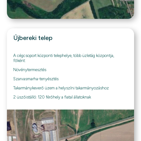
Újbereki telep
A cégcsoport központi telephelye, több üzletág központja,
főként:
Növénytermesztés
Szarvasmarha-tenyésztés
Takarmánykeverő üzem a helyszíni takarmányozáshoz
2 üszőistálló: 120 férőhely a fiatal állatoknak