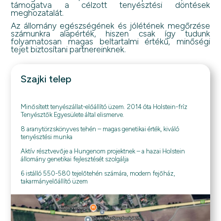
támogatva a célzott tenyésztési döntések
meghozatalát.
Az állomány egészségének és jólétének megőrzése
számunkra alapérték, hiszen csak így tudunk
folyamatosan magas beltartalmi értékű, minőségi
tejet biztosítani partnereinknek.
Szajki telep
Minősített tenyészállat-előállító üzem. 2014 óta Holstein-fríz
Tenyésztők Egyesülete által elismerve.
8 aranytörzskönyves tehén – magas genetikai érték, kiváló
tenyésztési munka
Aktív résztvevője a Hungenom projektnek – a hazai Holstein
állomány genetikai fejlesztését szolgálja
6 istálló 550-580 tejelőtehén számára, modern fejőház,
takarmányelőállító üzem