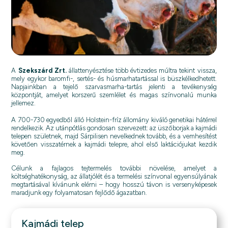
A
Szekszárd Zrt.
állattenyésztése több évtizedes múltra tekint vissza,
mely egykor baromfi-, sertés- és húsmarhatartással is büszkélkedhetett.
Napjainkban a tejelő szarvasmarha-tartás jelenti a tevékenység
központját, amelyet korszerű szemlélet és magas színvonalú munka
jellemez.
A 700-730 egyedből álló Holstein-fríz állomány kiváló genetikai hátérrel
rendelkezik. Az utánpótlás gondosan szervezett: az üszőborjak a kajmádi
telepen születnek, majd Sárpilisen nevelkednek tovább, és a vemhesítést
követően visszatérnek a kajmádi telepre, ahol első laktációjukat kezdik
meg.
Célunk a fajlagos tejtermelés további növelése, amelyet a
költséghatékonyság, az állatjólét és a termelési színvonal egyensúlyának
megtartásával kívánunk elérni – hogy hosszú távon is versenyképesek
maradjunk egy folyamatosan fejlődő ágazatban.
Kajmádi telep