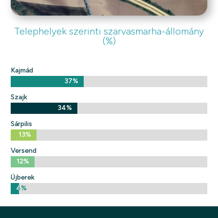
Telephelyek szerinti szarvasmarha-állomány
(%)
Kajmád
37%
37%
Szajk
34%
34%
Sárpilis
13%
13%
Versend
12%
12%
Újberek
4%
4%