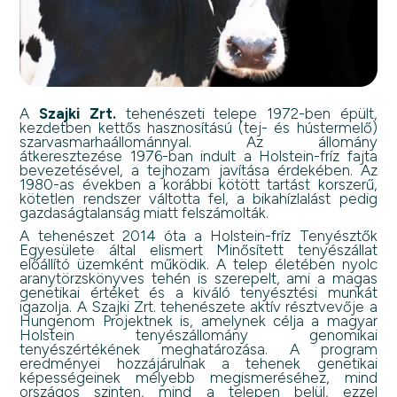
A
Szajki Zrt.
tehenészeti telepe 1972-ben épült,
kezdetben kettős hasznosítású (tej- és hústermelő)
szarvasmarhaállománnyal. Az állomány
átkeresztezése 1976-ban indult a Holstein-fríz fajta
bevezetésével, a tejhozam javítása érdekében. Az
1980-as években a korábbi kötött tartást korszerű,
kötetlen rendszer váltotta fel, a bikahízlalást pedig
gazdaságtalanság miatt felszámolták.
A tehenészet 2014 óta a Holstein-fríz Tenyésztők
Egyesülete által elismert Minősített tenyészállat
előállító üzemként működik. A telep életében nyolc
aranytörzskönyves tehén is szerepelt, ami a magas
genetikai értéket és a kiváló tenyésztési munkát
igazolja. A Szajki Zrt. tehenészete aktív résztvevője a
Hungenom Projektnek is, amelynek célja a magyar
Holstein tenyészállomány genomikai
tenyészértékének meghatározása. A program
eredményei hozzájárulnak a tehenek genetikai
képességeinek mélyebb megismeréséhez, mind
országos szinten, mind a telepen belül, ezzel