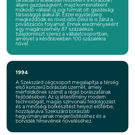
társadalmi átalakulás részeként a korábban
állami gazdaságként, majd kombinátként
működő vállalat új jogi formát ölt: gazdasági
társasággá alakul át. Ezzel egyidejűleg
megkezdődik és rövid időn belül le is zárul a
privatizációs folyamat. Ennek eredményeként
egy magánszemély 87 százalékos
tulajdonrészt szerez a vállalatcsoportban,
amelyet a későbbiekben 100 százalékra
növel.
1994
A Szekszárd cégcsoport megalapítja a térség
első korszerű borászati üzemét, amely
mérföldkőnek számít a régió borászatának
fejlődésében. Az új létesítmény modern
technológiát, magas színvonalú feldolgozást
és a minőségi borkészítést helyezi előtérbe,
hozzájárulva Szekszárd borászati
hagyományainak megerősítéséhez és a
borvidék hírnevének növeléséhez.