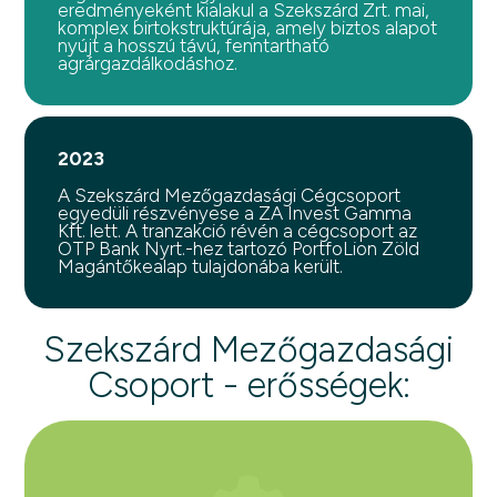
eredményeként kialakul a Szekszárd Zrt. mai,
komplex birtokstruktúrája, amely biztos alapot
nyújt a hosszú távú, fenntartható
agrárgazdálkodáshoz.
2023
A Szekszárd Mezőgazdasági Cégcsoport
egyedüli részvényese a ZA Invest Gamma
Kft. lett. A tranzakció révén a cégcsoport az
OTP Bank Nyrt.-hez tartozó PortfoLion Zöld
Magántőkealap tulajdonába került.
Szekszárd Mezőgazdasági
Csoport - erősségek: