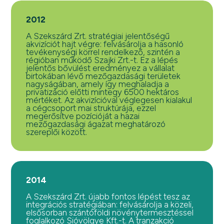
2012
A Szekszárd Zrt. stratégiai jelentőségű
akvizíciót hajt végre: felvásárolja a hasonló
tevékenységi körrel rendelkező, szintén a
régióban működő Szajki Zrt.-t. Ez a lépés
jelentős bővülést eredményez a vállalat
birtokában lévő mezőgazdasági területek
nagyságában, amely így meghaladja a
privatizáció előtti mintegy 6500 hektáros
mértéket. Az akvizícióval véglegesen kialakul
a cégcsoport mai struktúrája, ezzel
megerősítve pozícióját a hazai
mezőgazdasági ágazat meghatározó
szereplői között.
2014
A Szekszárd Zrt. újabb fontos lépést tesz az
integrációs stratégiában: felvásárolja a közeli,
elsősorban szántóföldi növénytermesztéssel
foglalkozó Sióvölgye Kft.-t. A tranzakció