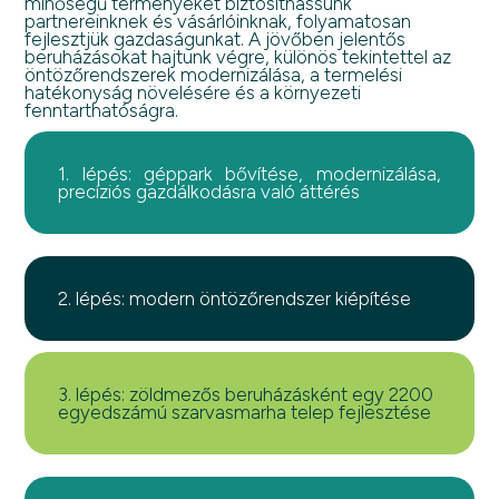
minőségű terményeket biztosíthassunk
partnereinknek és vásárlóinknak, folyamatosan
fejlesztjük gazdaságunkat. A jövőben jelentős
beruházásokat hajtunk végre, különös tekintettel az
öntözőrendszerek modernizálása, a termelési
hatékonyság növelésére és a környezeti
fenntarthatóságra.
1. lépés: géppark bővítése, modernizálása,
precíziós gazdálkodásra való áttérés
2. lépés: modern öntözőrendszer kiépítése
3. lépés: zöldmezős beruházásként egy 2200
egyedszámú szarvasmarha telep fejlesztése