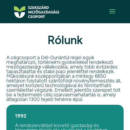
Rólunk
A cégcsoport a Dél-Dunántúl régió egyik
meghatározó, történelmi gyökerekkel rendelkező
mezőgazdasági vállalkozása, amely több évtizedes
tapasztalattal és stabil piaci jelenléttel rendelkezik.
Működésünk középpontjában a mintegy 6650
hektáron folytatott szántóföldi növénytermesztés áll,
amelyet korszerű technológiával és fenntartható
szemlélettel végzünk. Emellett jelentős szerepet tölt
be a tejtermelés célú szarvasmarhatartás is, amely
átlagosan 1300 tejelő tehénre épül.
1992
A rendszerváltást követő gazdasági és