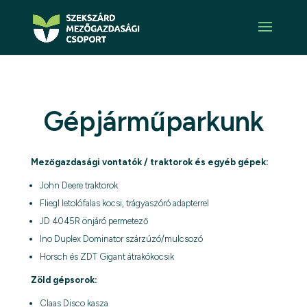
Gépjárműparkunk
Mezőgazdasági vontatók / traktorok és egyéb gépek:
John Deere traktorok
Fliegl letolófalas kocsi, trágyaszóró adapterrel
JD 4045R önjáró permetező
Ino Duplex Dominator szárzúzó/mulcsozó
Horsch és ZDT Gigant átrakókocsik
Zöld gépsorok:
Claas Disco kasza