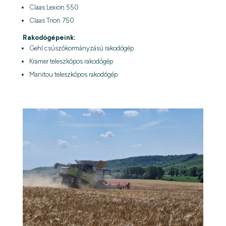
Claas Lexion 550
Claas Trion 750
Rakodógépeink:
Gehl csúszókormányzású rakodógép
Kramer teleszkópos rakodógép
Manitou teleszkópos rakodógép