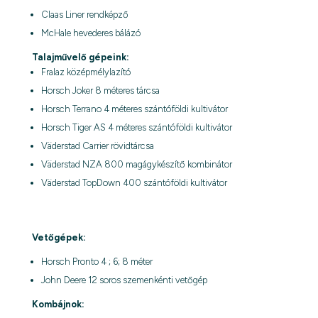
Claas Liner rendképző
McHale hevederes bálázó
Talajművelő gépeink:
Fralaz középmélylazító
Horsch Joker 8 méteres tárcsa
Horsch Terrano 4 méteres szántóföldi kultivátor
Horsch Tiger AS 4 méteres szántóföldi kultivátor
Väderstad Carrier rövidtárcsa
Väderstad NZA 800 magágykészítő kombinátor
Väderstad TopDown 400 szántóföldi kultivátor
Vetőgépek:
Horsch Pronto 4 ; 6; 8 méter
John Deere 12 soros szemenkénti vetőgép
Kombájnok: