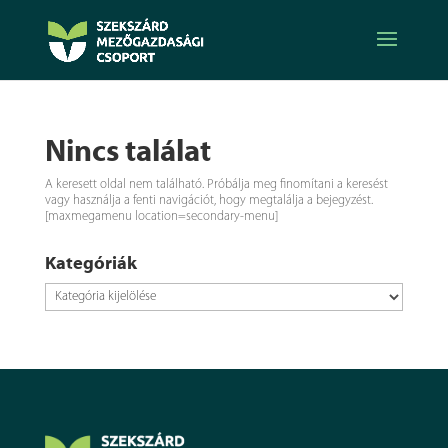
Nincs találat
A keresett oldal nem található. Próbálja meg finomítani a keresést
vagy használja a fenti navigációt, hogy megtalálja a bejegyzést.
[maxmegamenu location=secondary-menu]
Kategóriák
Kategóriák