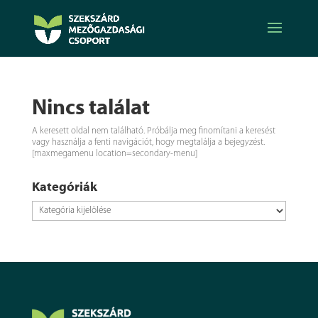
Nincs találat
A keresett oldal nem található. Próbálja meg finomítani a keresést
vagy használja a fenti navigációt, hogy megtalálja a bejegyzést.
[maxmegamenu location=secondary-menu]
Kategóriák
Kategóriák