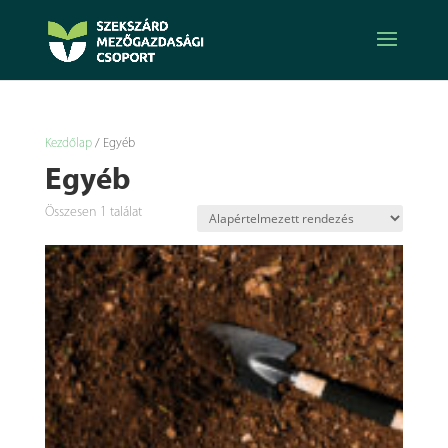
Kezdőlap
/ Egyéb
Egyéb
Összesen 1 találat