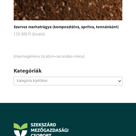
Szerves marhatrágya (komposztálva, aprítva, tonnánként)
150 000
Ft
(bruttó)
[maxmegamenu location=secondary-menu]
Kategóriák
Kategóriák