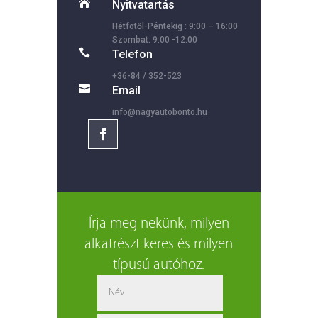

Nyitvatartás
Hétfötől-Péntekig : 9:00 – 16:00
Szombat: 9:00 -12:00

Telefon
+36-84 / 352-523

Email
info@nagyautobonto.hu
Írja meg nekünk, milyen
alkatrészt keres és milyen
típusú autóhoz.