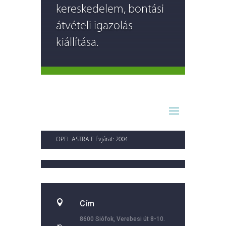
kereskedelem, bontási
átvételi igazolás
kiállítása.
OPEL ASTRA F Évjárat: 2004

Cím
8600 Siófok, Verebesi út 8-10.